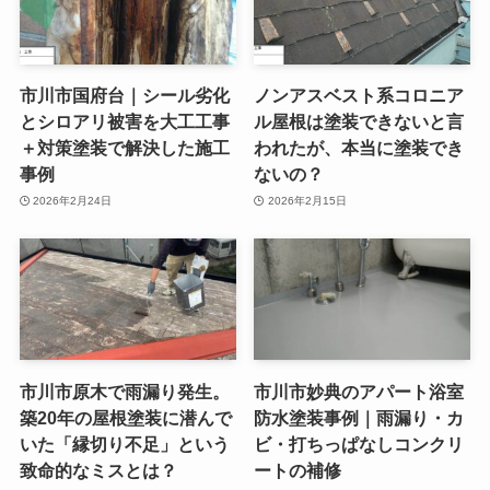
市川市国府台｜シール劣化
ノンアスベスト系コロニア
とシロアリ被害を大工工事
ル屋根は塗装できないと言
＋対策塗装で解決した施工
われたが、本当に塗装でき
事例
ないの？
2026年2月24日
2026年2月15日
市川市原木で雨漏り発生。
市川市妙典のアパート浴室
築20年の屋根塗装に潜んで
防水塗装事例｜雨漏り・カ
いた「縁切り不足」という
ビ・打ちっぱなしコンクリ
致命的なミスとは？
ートの補修